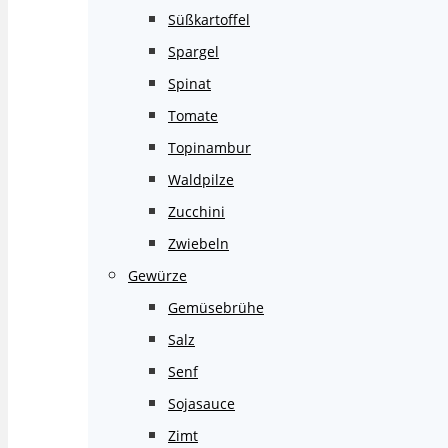
Süßkartoffel
Spargel
Spinat
Tomate
Topinambur
Waldpilze
Zucchini
Zwiebeln
Gewürze
Gemüsebrühe
Salz
Senf
Sojasauce
Zimt