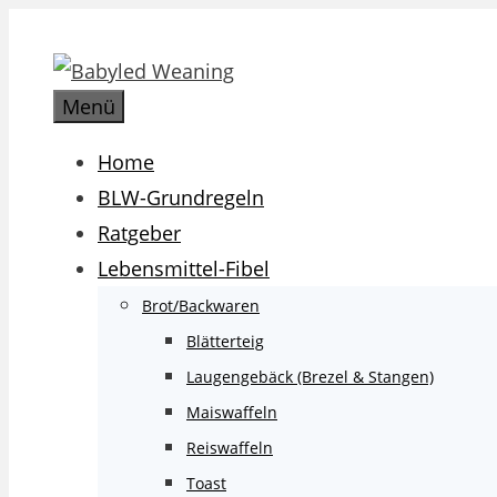
Zum
Inhalt
springen
Menü
Home
BLW-Grundregeln
Ratgeber
Lebensmittel-Fibel
Brot/Backwaren
Blätterteig
Laugengebäck (Brezel & Stangen)
Maiswaffeln
Reiswaffeln
Toast