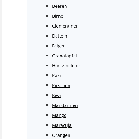
Beeren
Birne
Clementinen
Datteln
Feigen
Granatapfel
Honigmelone
Kaki
Kirschen
Kiwi
Mandarinen
Mango
Maracuja
Orangen