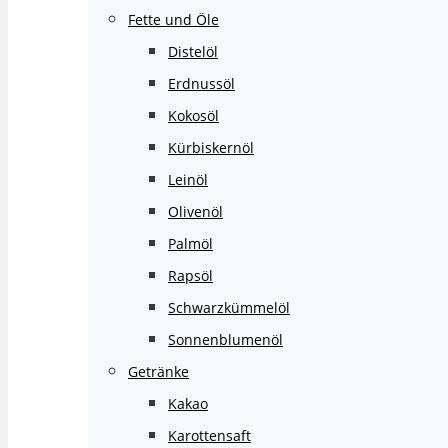
Fette und Öle
Distelöl
Erdnussöl
Kokosöl
Kürbiskernöl
Leinöl
Olivenöl
Palmöl
Rapsöl
Schwarzkümmelöl
Sonnenblumenöl
Getränke
Kakao
Karottensaft