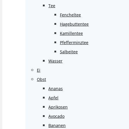
Tee
Fencheltee
Hagebuttentee
Kamillentee
Pfefferminztee
Salbeitee
Wasser
Ei
Obst
Ananas
Apfel
Aprikosen
Avocado
Bananen