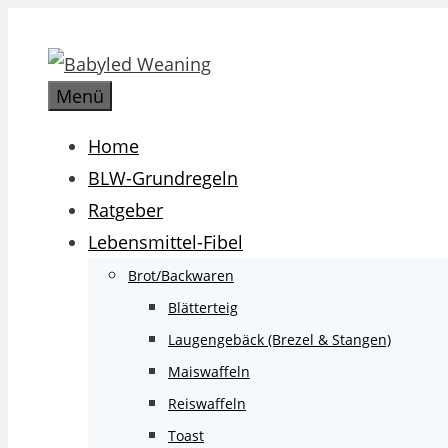
Zum
Inhalt
springen
Menü
Home
BLW-Grundregeln
Ratgeber
Lebensmittel-Fibel
Brot/Backwaren
Blätterteig
Laugengebäck (Brezel & Stangen)
Maiswaffeln
Reiswaffeln
Toast