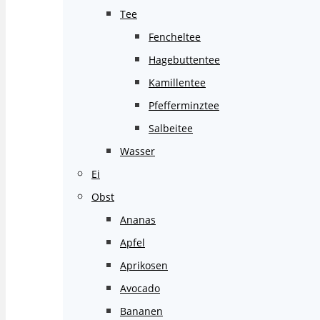
Tee
Fencheltee
Hagebuttentee
Kamillentee
Pfefferminztee
Salbeitee
Wasser
Ei
Obst
Ananas
Apfel
Aprikosen
Avocado
Bananen