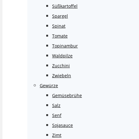
Süßkartoffel
Spargel
Spinat
Tomate
Topinambur
Waldpilze
Zucchini
Zwiebeln
Gewürze
Gemüsebrühe
Salz
Senf
Sojasauce
Zimt