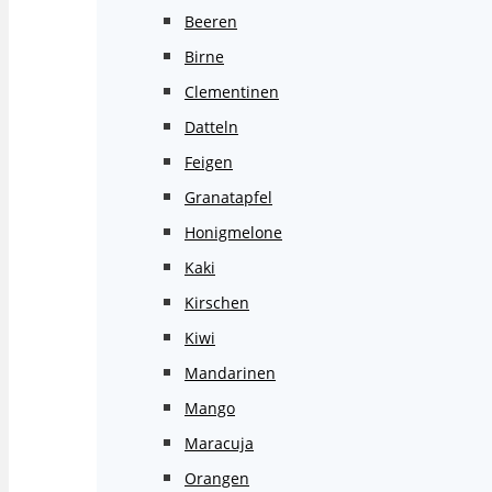
Beeren
Birne
Clementinen
Datteln
Feigen
Granatapfel
Honigmelone
Kaki
Kirschen
Kiwi
Mandarinen
Mango
Maracuja
Orangen