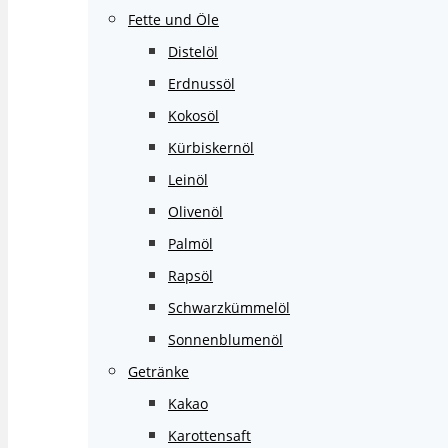
Fette und Öle
Distelöl
Erdnussöl
Kokosöl
Kürbiskernöl
Leinöl
Olivenöl
Palmöl
Rapsöl
Schwarzkümmelöl
Sonnenblumenöl
Getränke
Kakao
Karottensaft