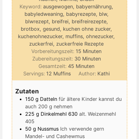
Keyword:
ausgewogen, babyernährung,
babyledweaning, babyrezepte, blw,
blwrezept, breifrei, breifreirezepte,
brotbox, gesund, kuchen ohne zucker,
kuchenohnezucker, muffins, ohnezucker,
zuckerfrei, zuckerfreie Rezepte
Minuten
Vorbereitungszeit:
15
Minuten
Minuten
Zubereitungszeit:
30
Minuten
Minuten
Gesamtzeit:
45
Minuten
Servings:
12
Muffins
Author:
Kathi
Zutaten
150
g
Datteln
für ältere Kinder kannst du
auch 200 g nehmen
225
g
Dinkelmehl 630
alt. Weizenmehl
405
50
g
Nussmus
Ich verwende gern
Mandel- und Cashewmus