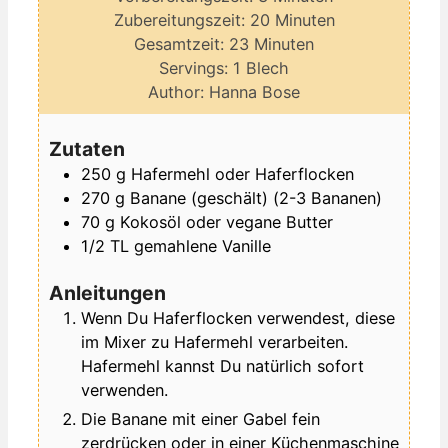
Minuten
Zubereitungszeit:
20
Minuten
Minuten
Gesamtzeit:
23
Minuten
Servings:
1
Blech
Author:
Hanna Bose
Zutaten
250
g
Hafermehl oder Haferflocken
270
g
Banane (geschält)
(2-3 Bananen)
70
g
Kokosöl
oder vegane Butter
1/2
TL
gemahlene Vanille
Anleitungen
Wenn Du Haferflocken verwendest, diese
im Mixer zu Hafermehl verarbeiten.
Hafermehl kannst Du natürlich sofort
verwenden.
Die Banane mit einer Gabel fein
zerdrücken oder in einer Küchenmaschine