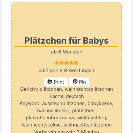
Plätzchen für Babys
ab 6 Monaten
4.67
von
3
Bewertungen
Print
Pin
Gericht:
plätzchen, weihnachtsplätzchen
Küche:
deutsch
Keyword:
ausstechplätzchen, babykekse,
bananenkekse, plätzchen,
plätzchenohnezucker, weihnachten,
weihnachtskekse, weihnachtsplätzchen
Minuten
Vorbereitungszeit:
3
Minuten