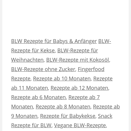
Kategorien
Schlagwörter
BLW Rezepte für Babys & Anfänger
BLW-
Rezepte für Kekse
,
BLW-Rezepte für
Weihnachten
,
BLW-Rezepte mit Kokosöl
,
BLW-Rezepte ohne Zucker
,
Fingerfood
Rezepte
,
Rezepte ab 10 Monaten
,
Rezepte
ab 11 Monaten
,
Rezepte ab 12 Monaten
,
Rezepte ab 6 Monaten
,
Rezepte ab 7
Monaten
,
Rezepte ab 8 Monaten
,
Rezepte ab
9 Monaten
,
Rezepte für Babykekse
,
Snack
Rezepte für BLW
,
Vegane BLW-Rezepte
,