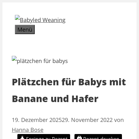
Zum
Inhalt
springen
Menü
Plätzchen für Babys mit
Banane und Hafer
19. Dezember 2025
29. November 2022
von
Hanna Bose
Springe zu Rezept
Rezept drucken