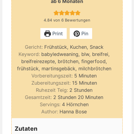
ab 6 Monaten
4.84
von
6
Bewertungen
Print
Pin
Gericht:
Frühstück, Kuchen, Snack
Keyword:
babyledweaning, blw, breifrei,
breifreirezepte, brötchen, fingerfood,
frühstück, martinsgebäck, milchbrötchen
Minuten
Vorbereitungszeit:
5
Minuten
Minuten
Zubereitungszeit:
15
Minuten
Stunden
Ruhezeit Teig:
2
Stunden
Stunden
Minuten
Gesamtzeit:
2
Stunden
20
Minuten
Servings:
4
Hörnchen
Author:
Hanna Bose
Zutaten