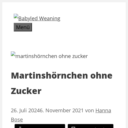
Zum
Inhalt
springen
Menü
Martinshörnchen ohne
Zucker
26. Juli 2024
6. November 2021
von
Hanna
Bose