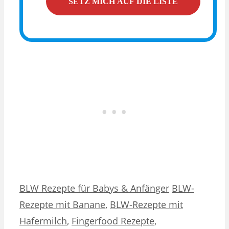
Kategorien
Schlagwörter
BLW Rezepte für Babys & Anfänger
BLW-
Rezepte mit Banane
,
BLW-Rezepte mit
Hafermilch
,
Fingerfood Rezepte
,