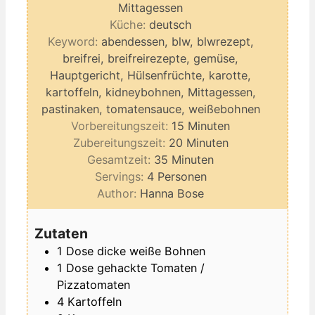
Mittagessen
Küche:
deutsch
Keyword:
abendessen, blw, blwrezept,
breifrei, breifreirezepte, gemüse,
Hauptgericht, Hülsenfrüchte, karotte,
kartoffeln, kidneybohnen, Mittagessen,
pastinaken, tomatensauce, weißebohnen
Minuten
Vorbereitungszeit:
15
Minuten
Minuten
Zubereitungszeit:
20
Minuten
Minuten
Gesamtzeit:
35
Minuten
Servings:
4
Personen
Author:
Hanna Bose
Zutaten
1
Dose
dicke weiße Bohnen
1
Dose
gehackte Tomaten /
Pizzatomaten
4
Kartoffeln