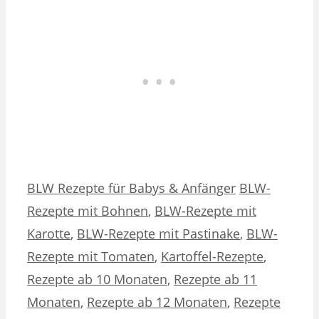
Kategorien
Schlagwörter
BLW Rezepte für Babys & Anfänger
BLW-
Rezepte mit Bohnen
,
BLW-Rezepte mit
Karotte
,
BLW-Rezepte mit Pastinake
,
BLW-
Rezepte mit Tomaten
,
Kartoffel-Rezepte
,
Rezepte ab 10 Monaten
,
Rezepte ab 11
Monaten
,
Rezepte ab 12 Monaten
,
Rezepte