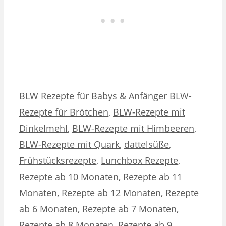
Kategorien
Schlagwörter
BLW Rezepte für Babys & Anfänger
BLW-
Rezepte für Brötchen
,
BLW-Rezepte mit
Dinkelmehl
,
BLW-Rezepte mit Himbeeren
,
BLW-Rezepte mit Quark
,
dattelsüße
,
Frühstücksrezepte
,
Lunchbox Rezepte
,
Rezepte ab 10 Monaten
,
Rezepte ab 11
Monaten
,
Rezepte ab 12 Monaten
,
Rezepte
ab 6 Monaten
,
Rezepte ab 7 Monaten
,
Rezepte ab 8 Monaten
,
Rezepte ab 9