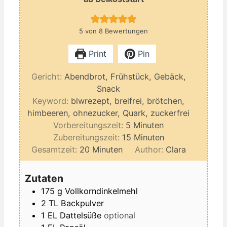
5
von
8
Bewertungen
Print
Pin
Gericht:
Abendbrot, Frühstück, Gebäck,
Snack
Keyword:
blwrezept, breifrei, brötchen,
himbeeren, ohnezucker, Quark, zuckerfrei
Minuten
Vorbereitungszeit:
5
Minuten
Minuten
Zubereitungszeit:
15
Minuten
Minuten
Gesamtzeit:
20
Minuten
Author:
Clara
Zutaten
175
g
Vollkorndinkelmehl
2
TL
Backpulver
1
EL
Dattelsüße
optional