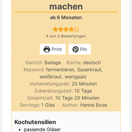
machen
ab 6 Monaten
4
von
2
Bewertungen
Print
Pin
Gericht:
Beilage
Küche:
deutsch
Keyword:
fermentieren, Sauerkraut,
weißkraut, wenigsalz
Minuten
Vorbereitungszeit:
20
Minuten
Tage
Zubereitungszeit:
10
Tage
Tage
Minuten
Gesamtzeit:
10
Tage
20
Minuten
Servings:
1
Glas
Author:
Hanna Bose
Kochutensilien
passende Gläser