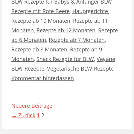
Kategorien
Schlagwörter
BLW Rezepte für Babys & Anfänger
BLW-
Rezepte mit Rote Beete
,
Hauptgerichte
,
Rezepte ab 10 Monaten
,
Rezepte ab 11
Monaten
,
Rezepte ab 12 Monaten
,
Rezepte
ab 6 Monaten
,
Rezepte ab 7 Monaten
,
Rezepte ab 8 Monaten
,
Rezepte ab 9
Monaten
,
Snack Rezepte für BLW
,
Vegane
BLW-Rezepte
,
Vegetarische BLW-Rezepte
Kommentar hinterlassen
Neuere Beiträge
Seite
Seite
←
Zurück
1
2