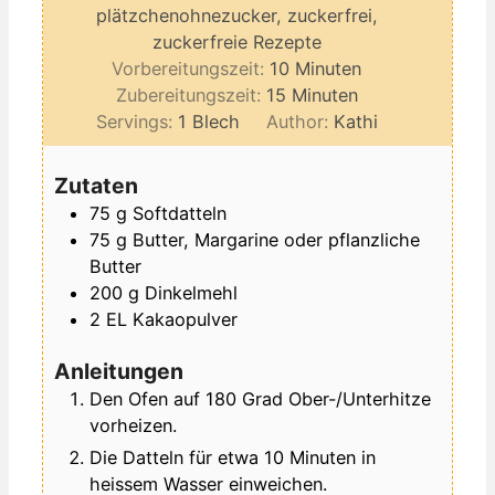
plätzchenohnezucker, zuckerfrei,
zuckerfreie Rezepte
Minuten
Vorbereitungszeit:
10
Minuten
Minuten
Zubereitungszeit:
15
Minuten
Servings:
1
Blech
Author:
Kathi
Zutaten
75
g
Softdatteln
75
g
Butter, Margarine oder pflanzliche
Butter
200
g
Dinkelmehl
2
EL
Kakaopulver
Anleitungen
Den Ofen auf 180 Grad Ober-/Unterhitze
vorheizen.
Die Datteln für etwa 10 Minuten in
heissem Wasser einweichen.