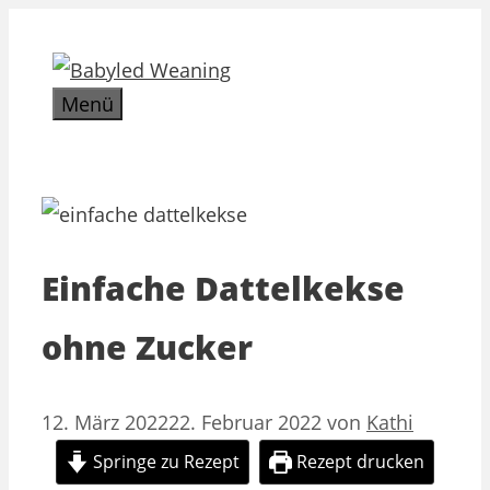
Zum
Inhalt
springen
Menü
Einfache Dattelkekse
ohne Zucker
12. März 2022
22. Februar 2022
von
Kathi
Springe zu Rezept
Rezept drucken